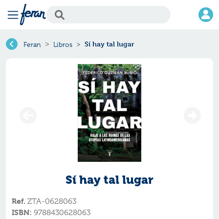
Sí hay tal lugar
Feran
Libros
Sí hay tal lugar
Ref.
ZTA-0628063
ISBN:
9788430628063