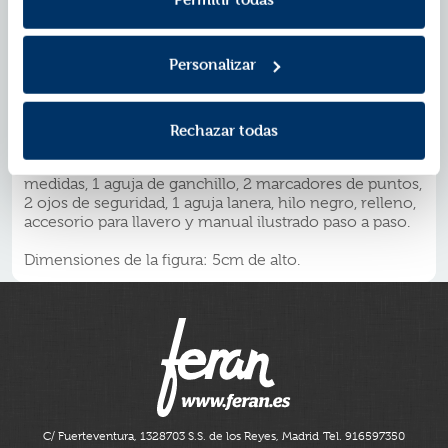
Una actividad creativa que favorece la plasticidad
neuronal, estimula la atención sostenida y la memoria,
además de ayudar a regular el estrés, siendo similar a
Personalizar
prácticas meditativas.
Es perfecta para disfrutar de un momento de paz y
desconexión mientras das forma a una obra tejida por
ti.
Rechazar todas
Contiene 4 madejas de lana de colores de distintas
medidas, 1 aguja de ganchillo, 2 marcadores de puntos,
2 ojos de seguridad, 1 aguja lanera, hilo negro, relleno,
accesorio para llavero y manual ilustrado paso a paso.
Dimensiones de la figura: 5cm de alto.
C/ Fuerteventura, 13
28703 S.S. de los Reyes, Madrid
Tel. 916597350