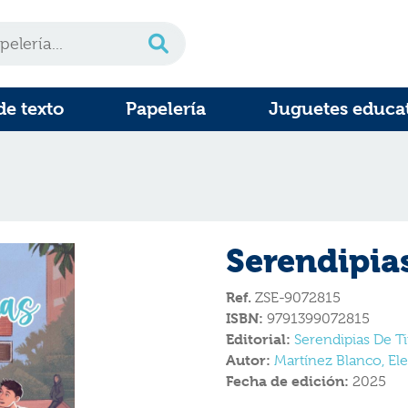
de texto
Papelería
Juguetes educa
Serendipia
Ref.
ZSE-9072815
ISBN:
9791399072815
Editorial:
Serendipias De Ti
Autor:
Martínez Blanco, El
Fecha de edición:
2025