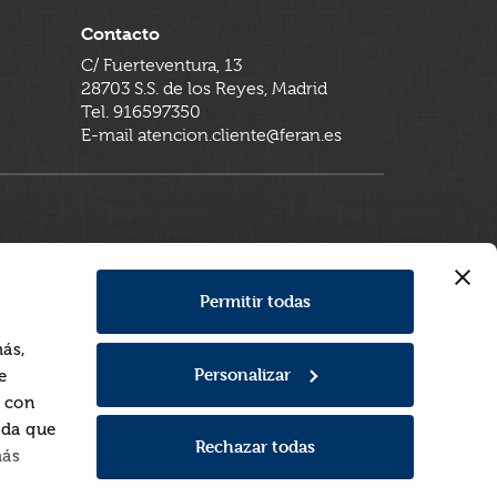
Contacto
C/ Fuerteventura, 13
28703 S.S. de los Reyes, Madrid
Tel. 916597350
E-mail atencion.cliente@feran.es
Permitir todas
más,
Personalizar
e
a con
rda que
Rechazar todas
más