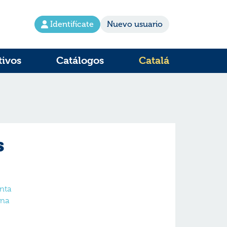
Identifícate
Nuevo usuario
tivos
Catálogos
Catalá
s
nta
ena