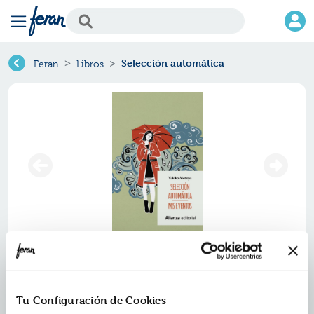
Selección automática
Feran
Libros
Selección automática
Ref.
ZAZ-1489584
Tu Configuración de Cookies
ISBN:
9788411489584