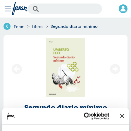
Segundo diario mínimo
Feran
Libros
Segundo diario mínimo
Ref.
ZBS-32812
ISBN:
9788490328125