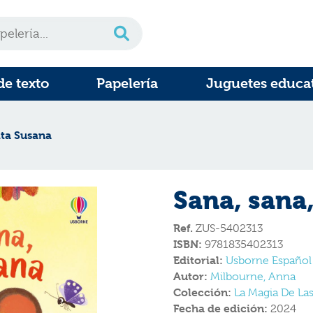
de texto
Papelería
Juguetes educa
ita Susana
Sana, sana,
Ref.
ZUS-5402313
ISBN:
9781835402313
Editorial:
Usborne Español
Autor:
Milbourne, Anna
Colección:
La Magia De Las
Fecha de edición:
2024