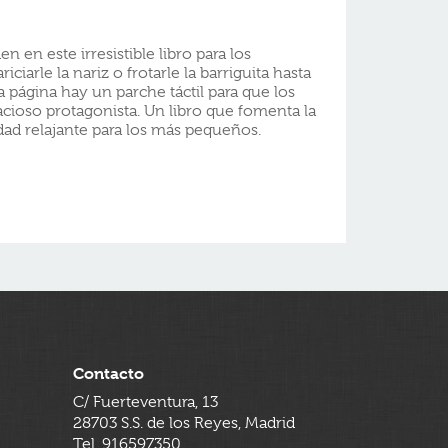
en en este irresistible libro para los
ciarle la nariz o frotarle la barriguita hasta
a página hay un parche táctil para que los
acioso protagonista. Un libro que fomenta la
dad relajante para los más pequeños.
Contacto
C/ Fuerteventura, 13
28703 S.S. de los Reyes, Madrid
Tel. 916597350