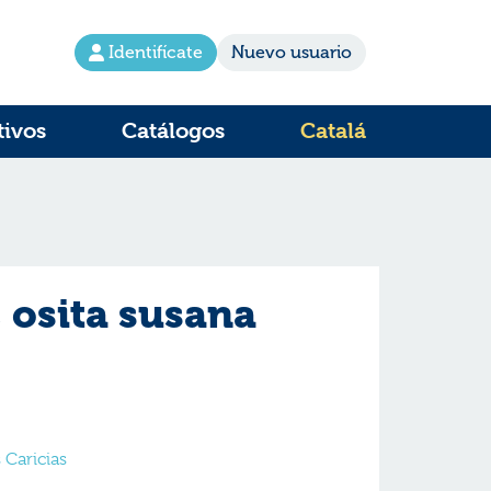
Identifícate
Nuevo usuario
tivos
Catálogos
Catalá
 osita susana
 Caricias