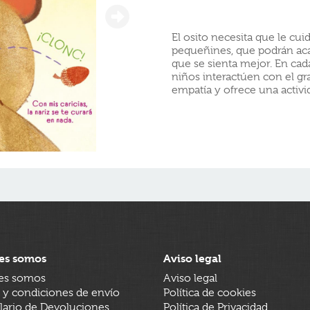
El osito necesita que le cuid
pequeñines, que podrán acari
que se sienta mejor. En cad
niños interactúen con el gr
empatía y ofrece una activi
es somos
Aviso legal
es somos
Aviso legal
 y condiciones de envío
Política de cookies
ario de Devoluciones
Política de Privacidad