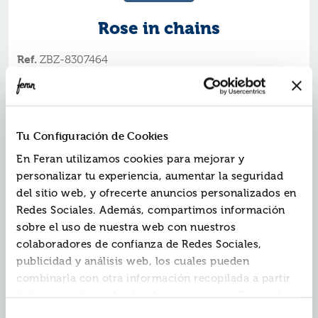
Rose in chains
Ref.
ZBZ-8307464
ISBN:
9788408307464
Editorial:
Crossbooks
Autor:
Soto, Julie
Colección:
Trilogía Evermore
Tu Configuración de Cookies
Fecha de edición:
2025
En Feran utilizamos cookies para mejorar y
personalizar tu experiencia, aumentar la seguridad
Es hora de romper las cadenas. ¡Llega el próximo
del sitio web, y ofrecerte anuncios personalizados en
fenómeno de romantasy!
Redes Sociales. Además, compartimos información
Las fuerzas oscuras han vencido y el héroe destinado
a salvarles ha muerto.
sobre el uso de nuestra web con nuestros
La guerra entre Eversun y Bomard ha terminado.
colaboradores de confianza de Redes Sociales,
Briony Rosewood
, princesa de Eversun, es capturada,
publicidad y análisis web, los cuales pueden
despojada de su magia y subastada en Bomard al
combinarla con otra información recopilada a partir
Toven Hearst
mejor postor:
.
del uso que hayas hecho de sus servicios. Recuerda
A pesar de los horrores de su nueva realidad, la familia
Hearst esconde secretos que hacen creer a Briony que
que puedes cambiar de opinión y retirar el