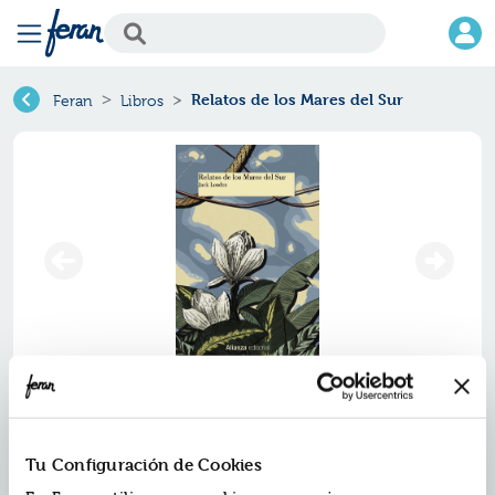
Relatos de los Mares del Sur
Feran
Libros
Relatos de los mares del sur
Ref.
ZAZ-0090166
Tu Configuración de Cookies
ISBN:
9791370090166