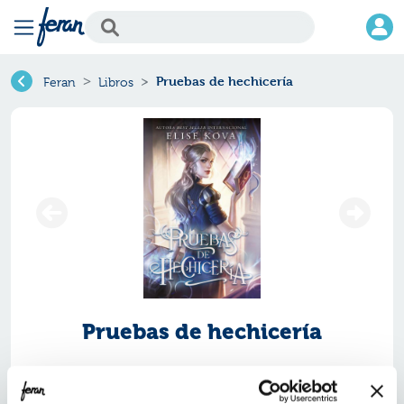
Pruebas de hechicería
Feran
Libros
Pruebas de hechicería
Ref.
ZUB-9030573
ISBN:
9788419030573