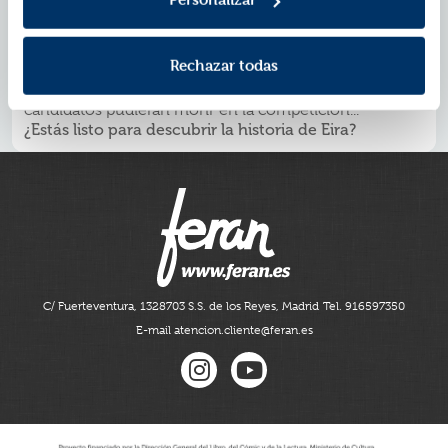
los restos de un pasado que ni siquiera sabía que la
estaba atormentando salen a la luz.
Eira acudió a las pruebas preparada para luchar.
Rechazar todas
Preparada para ganar. Pero no estaba lista para el precio
que tendría que pagar. Porque nadie esperaba que los
candidatos pudieran morir en la competición...
¿Estás listo para descubrir la historia de Eira?
C/ Fuerteventura, 13
28703 S.S. de los Reyes, Madrid
Tel. 916597350
E-mail atencion.cliente@feran.es