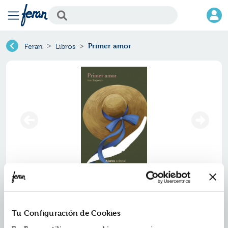
Primer amor
Feran
Libros
Primer amor
Ref.
ZAZ-0091460
Tu Configuración de Cookies
ISBN:
9791370091460