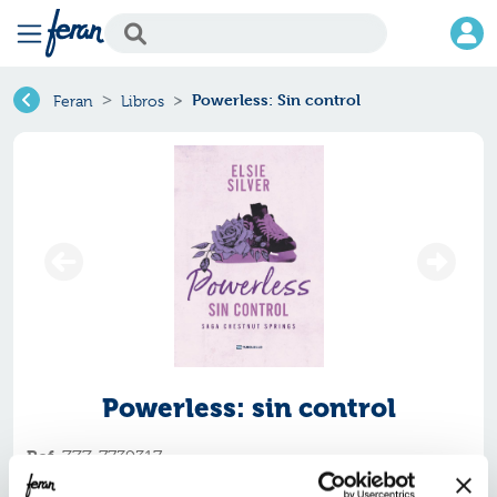
Powerless: Sin control
Feran
Libros
Powerless: sin control
Ref.
ZZZ-7739317
ISBN:
9791387739317