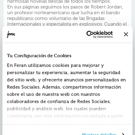
hermosas novelas bélicas de todos los tiempos.
En sus páginas seguimos los pasos de Robert Jordan,
un profesor norteamericano que lucha en el bando
republicano como voluntario de las Brigadas
Internacionales y especialista en explosivos. Cuando el
general Golz le encarga la destrucción de un puente,
crucial para evitar la contraofensiva de las tropas
franquistas durante la batalla de Segovia, descubrirá en
la sierra de Guadarrama los peligros de la guerra, pero
también una intensa camaradería y el amor por María,
Tu Configuración de Cookies
una joven que huye del bando sublevado y le
devolverá la pasión por la vida.
En Feran utilizamos cookies para mejorar y
La crítica ha dicho:
personalizar tu experiencia, aumentar la seguridad
«La novela que le dio a Hemingway lo mejor y lo peor
del sitio web, y ofrecerte anuncios personalizados en
que puede recibir alguien con mentalidad de atleta: un
Redes Sociales. Además, compartimos información
triunfo insuperable.»
Juan Villoro
sobre el uso de nuestra web con nuestros
colaboradores de confianza de Redes Sociales,
«Una obra extraordinaria: el documento más
publicidad y análisis web, los cuales pueden
conmovedor hasta la fecha sobre la Guerra Civil
combinarla con otra información recopilada a partir
española. Una historia soberbia con muchos de los
ingredientes de la novelaépica: sangre, lujuria,
del uso que hayas hecho de sus servicios. Recuerda
aventura, vulgaridad, comedia y tragedia.»
que puedes cambiar de opinión y retirar el
Ralph Thompson,
The New York Times
Mostrar detalles