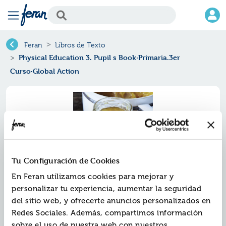
Feran
Libros de Texto
Physical Education 3. Pupil s Book·Primaria.3er
Curso·Global Action
Tu Configuración de Cookies
En Feran utilizamos cookies para mejorar y
personalizar tu experiencia, aumentar la seguridad
del sitio web, y ofrecerte anuncios personalizados en
Physical education 3. pupil s
Redes Sociales. Además, compartimos información
book·primaria.3er curso·global
sobre el uso de nuestra web con nuestros