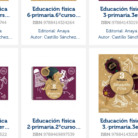
ica
Educación física
Educación físi
rso·o
6·primaria.6ºcurso·o
3·primaria.3e
ndo
peración mundo
curso·operaci
744
9788414324264
97884143019
ISBN:
ISBN:
mundo
a
Editorial:
Anaya
Editorial:
Anaya
chez,
Autor:
Castillo Sánchez,
Autor:
Castillo Sánc
Jorge
Jorge
ica
Educación física
Educación físi
er
2·primaria.2ºcurso·o
3.·primaria.3e
ión
peración mundo
curso·operaci
522
9788469897539
97884143018
ISBN:
ISBN: