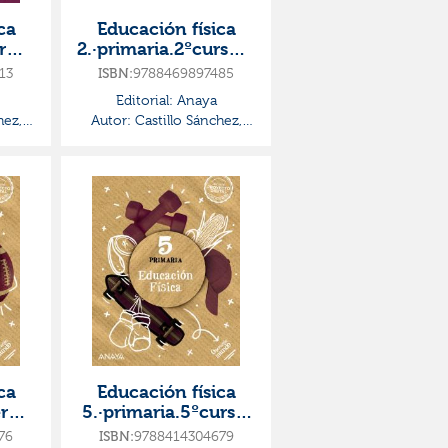
ca
Educación física
r
2.·primaria.2ºcurso·o
ón
peración mundo
13
9788469897485
ISBN:
Editorial:
Anaya
hez,
Autor:
Castillo Sánchez,
Jorge
ca
Educación física
r
5.·primaria.5ºcurso·
ón
operación mundo
76
9788414304679
ISBN: