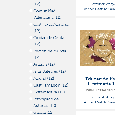
mundo
Editorial:
Anay
(12)
Autor:
Castillo Sán
Comunidad
Jorge
Valenciana (12)
Castilla-La Mancha
(12)
Ciudad de Ceuta
(12)
Región de Murcia
(12)
Aragón (12)
Islas Baleares (12)
Educación fís
Madrid (12)
1.·primaria.1
Castilla y León (12)
curso·operac
9788469897
ISBN:
Extremadura (12)
mundo
Editorial:
Anay
Principado de
Autor:
Castillo Sán
Asturias (12)
Jorge
Galicia (12)