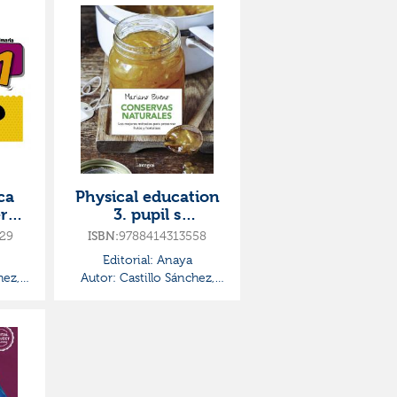
ca
Physical education
r
3. pupil s
ieza
book·primaria.3er
29
9788414313558
ISBN:
curso·global action
Editorial:
Anaya
hez,
Autor:
Castillo Sánchez,
Jorge