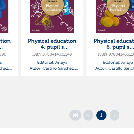
tion
Physical education
Physical educa
4. pupil s
6. pupil s
5ºcur
book·primaria.4ºcur
book·primaria.6
596
9788414331149
97884143311
ISBN:
ISBN:
ion
so·global action
so·global acti
a
Editorial:
Anaya
Editorial:
Anaya
chez,
Autor:
Castillo Sánchez,
Autor:
Castillo Sánc
Jorge
Jorge
«
»
1