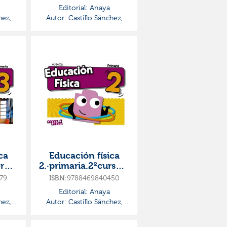
Editorial:
Anaya
hez,
Autor:
Castillo Sánchez,
Jorge
ca
Educación física
r
2.·primaria.2ºcurso·p
ieza
ieza a pieza
79
9788469840450
ISBN:
Editorial:
Anaya
hez,
Autor:
Castillo Sánchez,
Jorge