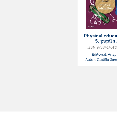
Physical educa
5. pupil s
book·primaria.
9788414313
ISBN:
so·global act
Editorial:
Anay
Autor:
Castillo Sán
Jorge