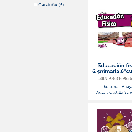
Cataluña (6)
Educación fís
6.·primaria.6ºc
ieza a piez
9788469856
ISBN:
Editorial:
Anay
Autor:
Castillo Sán
Jorge