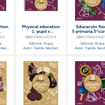
tion
Physical education
Educación físi
1. pupil s
5·primaria.5ºcur
2ºcur
book·primaria.1er
peración mun
510
9788414313473
97884143047
ISBN:
ISBN:
ion
curso·global action
a
Editorial:
Anaya
Editorial:
Anaya
chez,
Autor:
Castillo Sánchez,
Autor:
Castillo Sánc
Jorge
Jorge