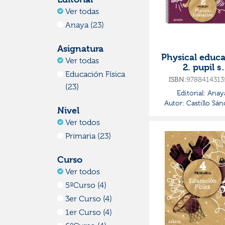
Ver todas
Anaya (23)
Asignatura
Physical educa
Ver todas
2. pupil s
Educación Física
book·primaria.
9788414313
ISBN:
so·global act
(23)
Editorial:
Anay
Autor:
Castillo Sán
Nivel
Jorge
Ver todos
Primaria (23)
Curso
Ver todos
5ºCurso (4)
3er Curso (4)
1er Curso (4)