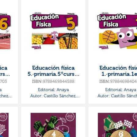
ica
Educación física
Educación físi
urso·p
5.·primaria.5ºcurso·
1.·primaria.1e
a
pieza a pieza
curso·pieza a p
703
9788469844588
97884698404
ISBN:
ISBN:
a
Editorial:
Anaya
Editorial:
Anaya
chez,
Autor:
Castillo Sánchez,
Autor:
Castillo Sánc
Jorge
Jorge