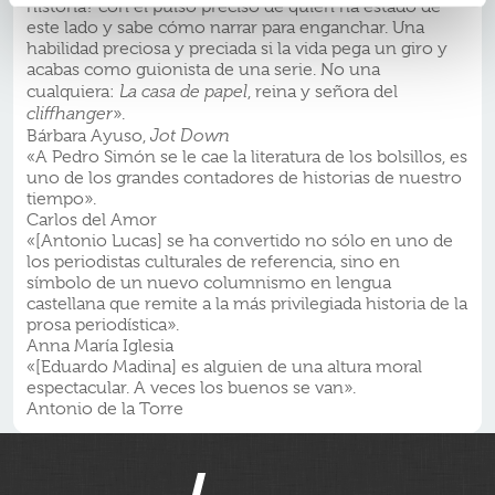
historia? con el pulso preciso de quien ha estado de
este lado y sabe cómo narrar para enganchar. Una
habilidad preciosa y preciada si la vida pega un giro y
acabas como guionista de una serie. No una
cualquiera:
La casa de papel
, reina y señora del
cliffhanger
».
Bárbara Ayuso,
Jot Down
«A Pedro Simón se le cae la literatura de los bolsillos, es
uno de los grandes contadores de historias de nuestro
tiempo».
Carlos del Amor
«[Antonio Lucas] se ha convertido no sólo en uno de
los periodistas culturales de referencia, sino en
símbolo de un nuevo columnismo en lengua
castellana que remite a la más privilegiada historia de la
prosa periodística».
Anna María Iglesia
«[Eduardo Madina] es alguien de una altura moral
espectacular. A veces los buenos se van».
Antonio de la Torre