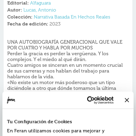
Editorial:
Alfaguara
Autor:
Lucas, Antonio
Colección:
Narrativa Basada En Hechos Reales
Fecha de edición:
2023
UNA AUTOBIOGRAFÍA GENERACIONAL QUE VALE
POR CUATRO Y HABLA POR MUCHOS
Perder la gracia es perder la vergüenza. Y los
complejos. Y el miedo al qué dirán.
Cuatro amigos se sinceran en un momento crucial
de sus carreras y nos hablan del trabajo para
hablarnos de la vida.
«No existe un motor más poderoso que un tipo
diciéndole a otro que dónde tomamos la última
copa. Esa ensoñación de que con el alba pasará algo.
Solo para los que no se rindieron antes».
Perder la gracia
son cuatro amigos en una especie de
sincericidio. Es perder la vergüenza. Y los complejos. Y
el tiempo. Y el miedo al qué dirán.
Perder la gracia
es
Tu Configuración de Cookies
un relato sobre la vida, la carrera y las relaciones de
cuatro personas con un largo recorrido profesional
En Feran utilizamos cookies para mejorar y
que se enfrentan al momento crucial de dejar de ser