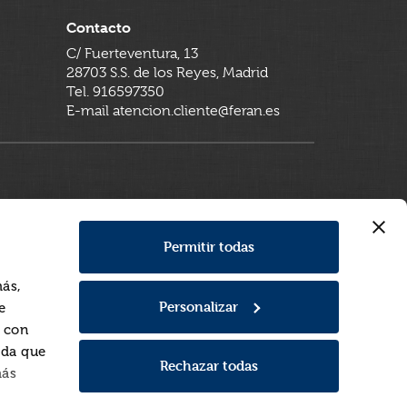
Contacto
C/ Fuerteventura, 13
28703 S.S. de los Reyes, Madrid
Tel. 916597350
E-mail atencion.cliente@feran.es
Permitir todas
más,
Personalizar
e
a con
rda que
Rechazar todas
más