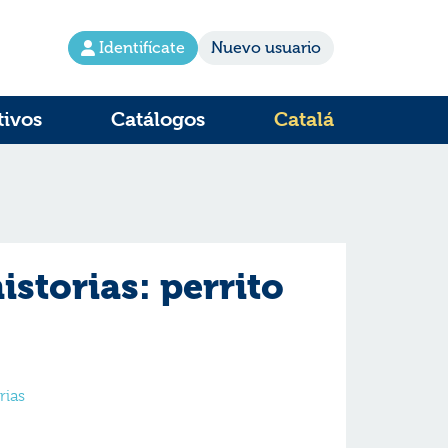
Identifícate
Nuevo usuario
tivos
Catálogos
Catalá
storias: perrito
rias