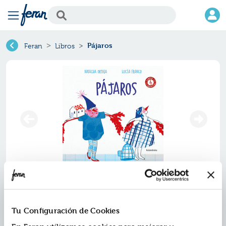
Pájaros
Feran
Libros
Pájaros
Ref.
ZKL-3430614
Tu Configuración de Cookies
ISBN:
9788413430614