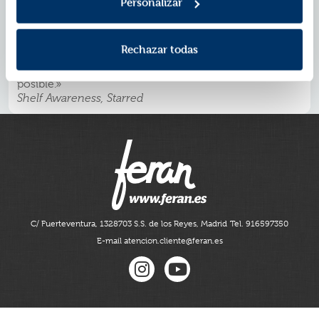
magia en todas partes.»
Personalizar
The New York Times
«La mezcla de romanticismo y magia es irresistible.»
Kirkus Reviews
Rechazar todas
«Alice Hoffman tiene el talento de fundir magia y
realismo de tal manera que casi cualquier cosa parece
posible.»
Shelf Awareness, Starred
C/ Fuerteventura, 13
28703 S.S. de los Reyes, Madrid
Tel. 916597350
E-mail atencion.cliente@feran.es