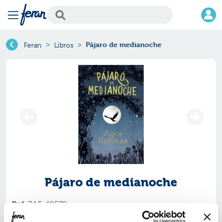
Pájaro de medianoche
Feran
Libros
Pájaro de medianoche
Ref.
ZAF-48579
ISBN:
9788420485799