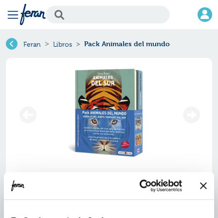
Pack Animales del mundo
Feran
Libros
Pack animales del mundo
Ref.
ZMV-0260443
ISBN:
9788410260443