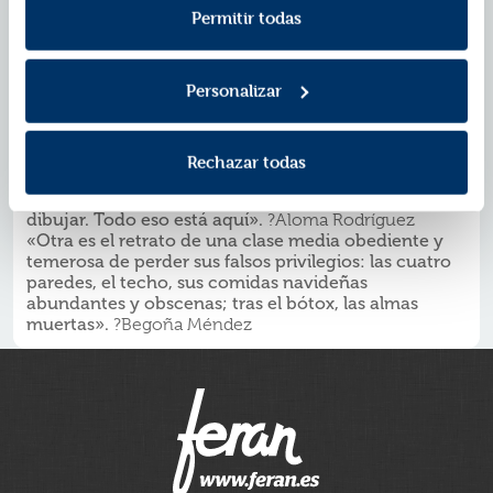
casi nunca son escuchadas.
Política de Privacidad
.
Permitir todas
Advertencia para la gente estupenda: esta obra no
contiene glamur, aquí sólo se bebe cerveza y algún
vino sin denominación de origen. Novela exenta de
Personalizar
postureo y gintonics.
«Natalia Carrero es una escritora singularísima, con
una honestidad hacia sí misma de la que no todos
son capaces. Me interesa esa especie de borrarse
Rechazar todas
escribiendo mientras busca explicarse. Además,
tiene gracia y capacidad de síntesis y análisis y sabe
dibujar. Todo eso está aquí».
?Aloma Rodríguez
«Otra es el retrato de una clase media obediente y
temerosa de perder sus falsos privilegios: las cuatro
paredes, el techo, sus comidas navideñas
abundantes y obscenas; tras el bótox, las almas
muertas».
?Begoña Méndez