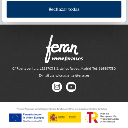
¡Las escenas reconfortantes de Coco Wyo ya han
2.000.000 de personas en todo el
cautivado a
Rechazar todas
mundo!
. No te pierdas el libro perfecto para
aprovechar al máximo la
spooky season
.
C/ Fuerteventura, 13
28703 S.S. de los Reyes, Madrid
Tel. 916597350
E-mail atencion.cliente@feran.es