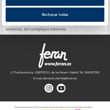
tienen tanta suerte... Esta segunda parte habla de lo
que sucede cuando nos damos cuenta de que lo que
fuimos no afecta a lo que seremos. Una historia llena
Rechazar todas
de risas, llantos, letras y melodías...
Un único libro que reúne la bilogía Canciones y
Recuerdos, que reivindica el amor sin prejuicios
externos, sin complejos internos.
C/ Fuerteventura, 13
28703 S.S. de los Reyes, Madrid
Tel. 916597350
E-mail atencion.cliente@feran.es