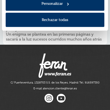
poco después en su casa.
Personalizar
¿POR QUÉ LEER
?
NUNCA ESTUVIMOS ALLÍ
La magnífica ambientación en la Villa de Comillas,
donde todos se conocen y los sucesos están
conectados
Rechazar todas
Unos protagonistas jóvenes con problemas actuales
y muy cercanos al lector
Un enigma se plantea en las primeras páginas y
sacará a la luz sucesos ocurridos muchos años atrás
C/ Fuerteventura, 13
28703 S.S. de los Reyes, Madrid
Tel. 916597350
E-mail atencion.cliente@feran.es