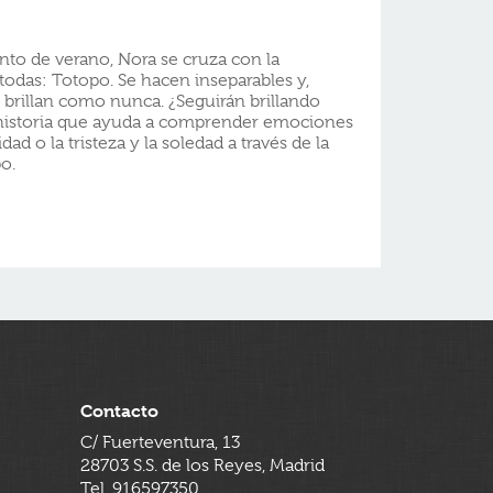
to de verano, Nora se cruza con la
 todas: Totopo. Se hacen inseparables y,
 brillan como nunca. ¿Seguirán brillando
historia que ayuda a comprender emociones
ad o la tristeza y la soledad a través de la
o.
Contacto
C/ Fuerteventura, 13
28703 S.S. de los Reyes, Madrid
Tel. 916597350