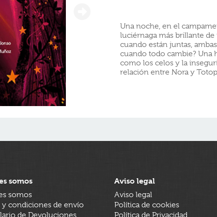
Una noche, en el campamen
luciérnaga más brillante de
cuando están juntas, ambas
cuando todo cambie? Una 
como los celos y la insegurid
relación entre Nora y Totop
es somos
Aviso legal
es somos
Aviso legal
 y condiciones de envío
Política de cookies
ario de Devoluciones
Política de Privacidad