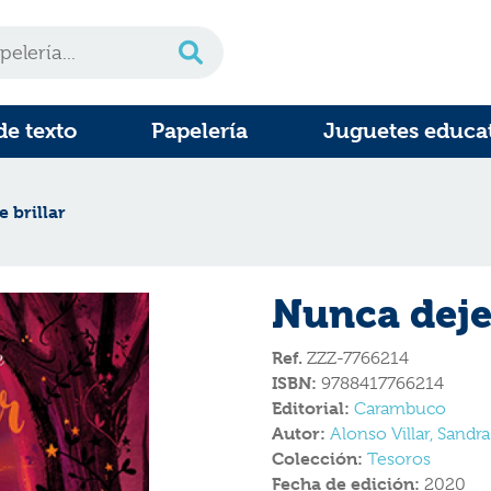
de texto
Papelería
Juguetes educa
 brillar
Nunca dejes
Ref.
ZZZ-7766214
ISBN:
9788417766214
Editorial:
Carambuco
Autor:
Alonso Villar, Sandra
Colección:
Tesoros
Fecha de edición:
2020