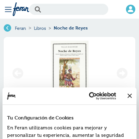
Noche de Reyes
Feran
Libros
Noche de reyes
Tu Configuración de Cookies
Ref.
En Feran utilizamos cookies para mejorar y
ZCA-U157
ISBN:
9788437609911
personalizar tu experiencia, aumentar la seguridad