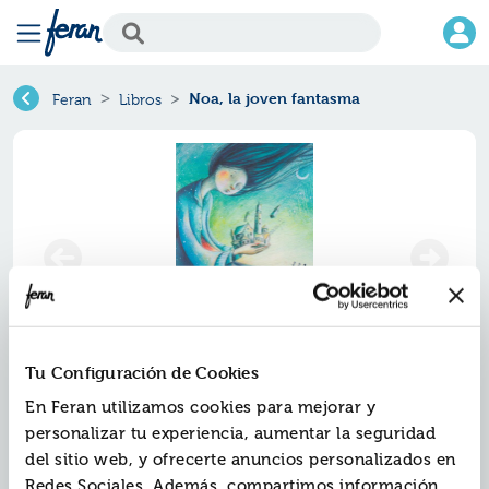
Noa, la joven fantasma
Feran
Libros
Tu Configuración de Cookies
Noa, la joven fantasma
En Feran utilizamos cookies para mejorar y
personalizar tu experiencia, aumentar la seguridad
Ref.
ZED-V096
del sitio web, y ofrecerte anuncios personalizados en
ISBN:
9788426393319
Redes Sociales. Además, compartimos información