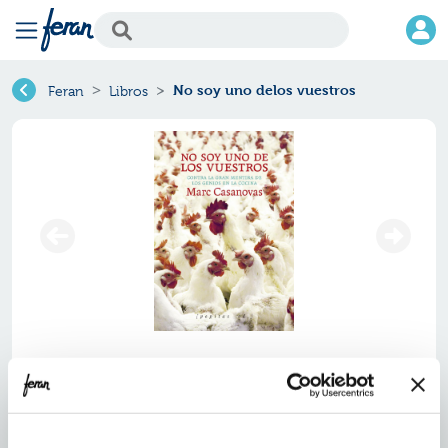
No soy uno delos vuestros
Feran
Libros
No soy uno delos vuestros
Ref.
ZZZ-8998720
ISBN:
9788418998720