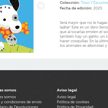
Colección:
Toco Y Escuch
Fecha de edición:
2025
Será mejor que no le hagas 
ladrar! Este es un libro ll
que al tocarlas emiten el s
también hay un gatito, un co
hacer cosquillas. En la últim
los animales se alborotan y 
es somos
Aviso legal
es somos
Aviso legal
 y condiciones de envío
Política de cookies
ario de Devoluciones
Política de Privacidad