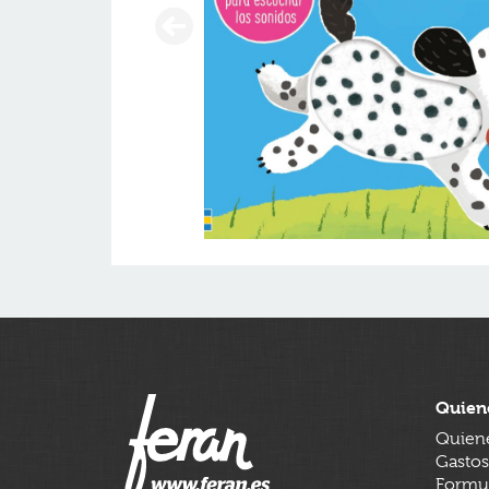
Quien
Quien
Gastos
Formul