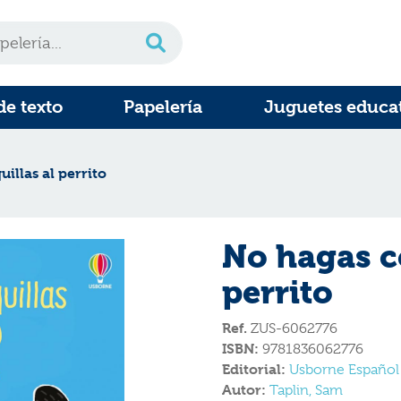
de texto
Papelería
Juguetes educa
illas al perrito
No hagas c
perrito
Ref.
ZUS-6062776
ISBN:
9781836062776
Editorial:
Usborne Español
Autor:
Taplin, Sam