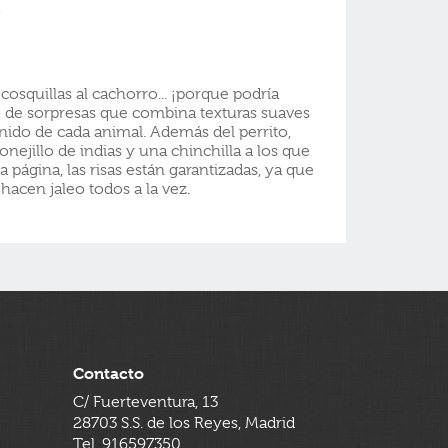
o
cosquillas al cachorro... ¡porque podría
eno de sorpresas que combina texturas suaves
onido de cada animal. Además del perrito,
nejillo de indias y una chinchilla a los que
a página, las risas están garantizadas, ya que
hacen jaleo todos a la vez.
Contacto
C/ Fuerteventura, 13
28703 S.S. de los Reyes, Madrid
Tel. 916597350