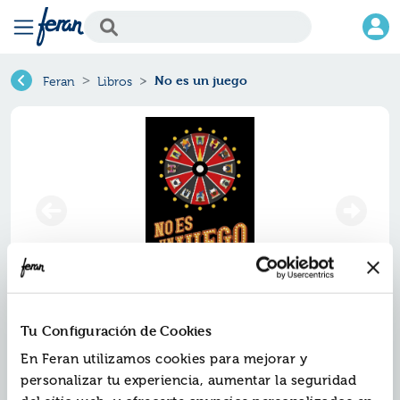
No es un juego
Feran
Libros
No es un juego
Tu Configuración de Cookies
En Feran utilizamos cookies para mejorar y
Ref.
ZED-4072752
personalizar tu experiencia, aumentar la seguridad
ISBN:
9788414072752