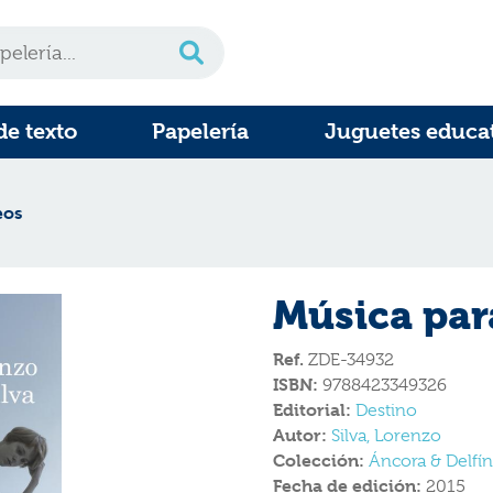
de texto
Papelería
Juguetes educa
eos
Música par
Ref.
ZDE-34932
ISBN:
9788423349326
Editorial:
Destino
Autor:
Silva, Lorenzo
Colección:
Áncora & Delfín
Fecha de edición:
2015