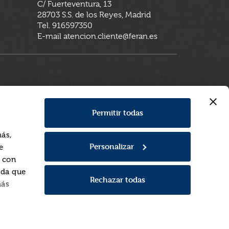
C/ Fuerteventura, 13
28703 S.S. de los Reyes, Madrid
Tel. 916597350
E-mail atencion.cliente@feran.es
Permitir todas
más,
Personalizar
e
a con
rda que
Rechazar todas
más