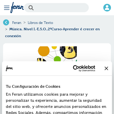
Feran
Libros de Texto
Música. Nivel I.·E.S.O..2ºCurso·Aprender é crecer en
conexión
Tu Configuración de Cookies
En Feran utilizamos cookies para mejorar y
personalizar tu experiencia, aumentar la seguridad
Música. nivel
del sitio web, y ofrecerte anuncios personalizados en
i.·e.s.o..2ºcurso·aprender é
Redes Sociales. Además, compartimos información