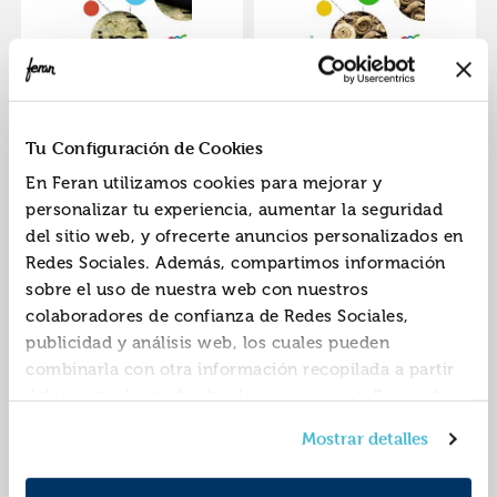
Lingua galega e
Bioloxía e xeoloxía
literatura
4.·e.s.o..4ºcurso·apren
4.·e.s.o..4ºcurso·apren
der é crecer en
ISBN:
9788469812518
ISBN:
9788469812532
Tu Configuración de Cookies
der é crecer en
conexión
Editorial:
Anaya
Editorial:
Anaya
conexión
En Feran utilizamos cookies para mejorar y
Autor:
Díaz Núñez, Celia
Autor:
Plaza Escribano,
personalizar tu experiencia, aumentar la seguridad
Concepción
del sitio web, y ofrecerte anuncios personalizados en
Redes Sociales. Además, compartimos información
sobre el uso de nuestra web con nuestros
colaboradores de confianza de Redes Sociales,
publicidad y análisis web, los cuales pueden
combinarla con otra información recopilada a partir
del uso que hayas hecho de sus servicios. Recuerda
que puedes cambiar de opinión y retirar el
Xeografía
Física
Mostrar detalles
consentimiento en cualquier momento. Para más
2.·bachillerato.2ºcurs
2.·bachillerato.2ºcurs
Política de Cookies
información consulta la
y la
o·aprender é crecer
o·aprender é crecer
ISBN:
9788469813638
ISBN:
9788469813577