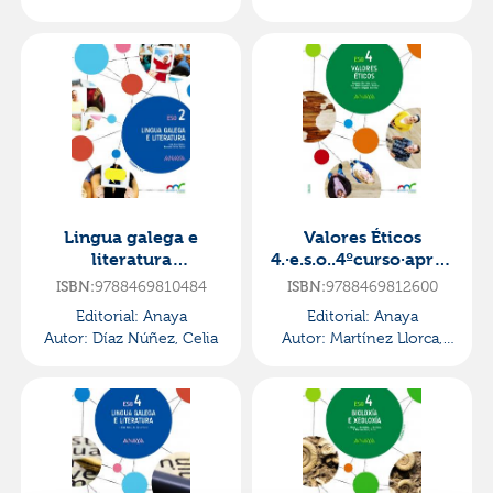
Huércanos, Eva
Agustín
Lingua galega e
Valores Éticos
literatura
4.·e.s.o..4ºcurso·apren
2.·e.s.o..2ºcurso·apren
der é crecer en
ISBN:
9788469810484
ISBN:
9788469812600
der é crecer en
conexión
Editorial:
Anaya
Editorial:
Anaya
conexión
Autor:
Díaz Núñez, Celia
Autor:
Martínez Llorca,
Fernando