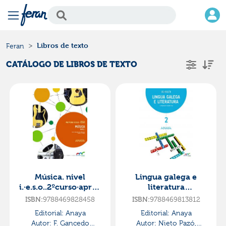
Libros de texto
Feran
CATÁLOGO DE LIBROS DE TEXTO
Música. nivel
Lingua galega e
i.·e.s.o..2ºcurso·apren
literatura
der é crecer en
2.·bachillerato.2ºcurs
ISBN:
9788469828458
ISBN:
9788469813812
conexión
o·aprender é crecer
Editorial:
Anaya
Editorial:
Anaya
en conexión
Autor:
F. Gancedo
Autor:
Nieto Pazó,