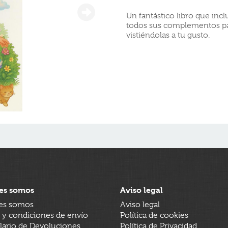
Un fantástico libro que in
todos sus complementos par
vistiéndolas a tu gusto.
es somos
Aviso legal
es somos
Aviso legal
 y condiciones de envío
Política de cookies
ario de Devoluciones
Política de Privacidad