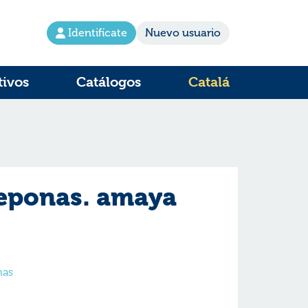
Identifícate
Nuevo usuario
tivos
Catálogos
Catalá
eponas. amaya
nas