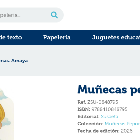
de texto
Papelería
Juguetes educa
nas. Amaya
Muñecas p
Ref.
ZSU-0848795
ISBN:
9788410848795
Editorial:
Susaeta
Colección:
Muñecas Pepo
Fecha de edición:
2026