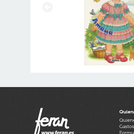
Quien
Quien
Gastos
Formul