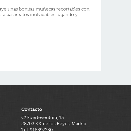
cluye unas bonitas muñecas recortables con
a pasar ratos inolvidables jugando y
Contacto
C/ Fuerteventura, 13
28703 S.S. de los Reyes, Madrid
Tel. 916597350