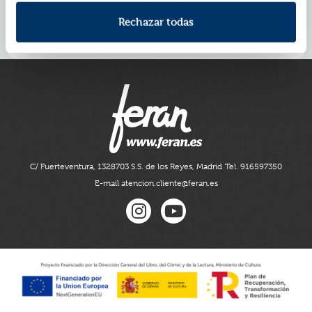
glamuroso de San Francisco, hasta que el ataque
pone en
japonés de Pearl Harbor, tan lejos de ellas,
Rechazar todas
peligro sus ambiciones, y hasta sus vidas, cuando
una traición
inesperada lo cambia todo
.
C/ Fuerteventura, 13
28703 S.S. de los Reyes, Madrid
Tel. 916597350
E-mail atencion.cliente@feran.es