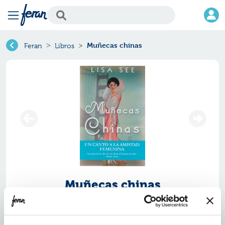
Muñecas chinas
Feran
Libros
Muñecas chinas
Ref.
ZEB-5619
ISBN:
9788466656191