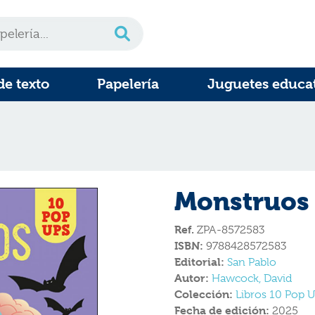
de texto
Papelería
Juguetes educa
Monstruos
Ref.
ZPA-8572583
ISBN:
9788428572583
Editorial:
San Pablo
Autor:
Hawcock, David
Colección:
Libros 10 Pop 
Fecha de edición:
2025