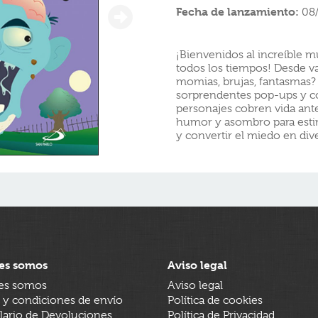
Fecha de lanzamiento:
08
¡Bienvenidos al increíble
todos los tiempos! Desde v
momias, brujas, fantasmas?
sorprendentes pop-ups y co
personajes cobren vida ante
humor y asombro para estim
y convertir el miedo en div
es somos
Aviso legal
es somos
Aviso legal
 y condiciones de envío
Política de cookies
ario de Devoluciones
Política de Privacidad