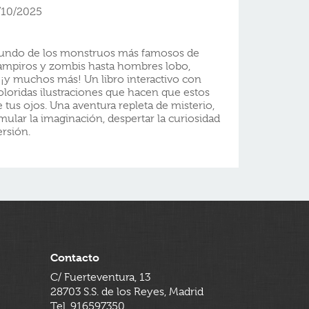
/10/2025
 mundo de los monstruos más famosos de
ampiros y zombis hasta hombres lobo,
 ¡y muchos más! Un libro interactivo con
loridas ilustraciones que hacen que estos
 tus ojos. Una aventura repleta de misterio,
ular la imaginación, despertar la curiosidad
ersión.
Contacto
C/ Fuerteventura, 13
28703 S.S. de los Reyes, Madrid
Tel. 916597350