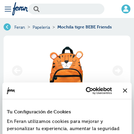
Mochila tigre BEBE Friends
Feran
Papelería
Mochila tigre bebe friends
Tu Configuración de Cookies
En Feran utilizamos cookies para mejorar y
Ref.
YBB-371928
personalizar tu experiencia, aumentar la seguridad
EAN13:
5902277371928