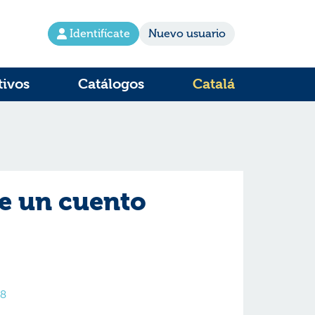
Identifícate
Nuevo usuario
tivos
Catálogos
Catalá
be un cuento
s8