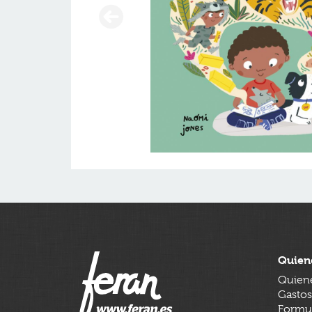
Quien
Quien
Gastos
Formul