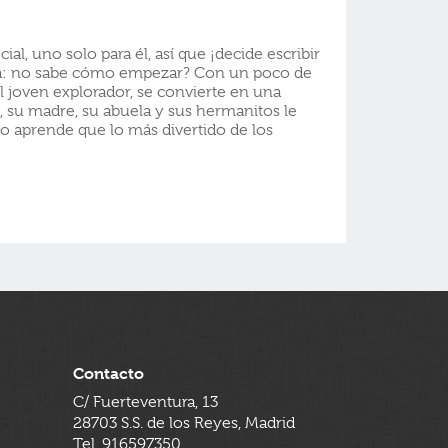
al, uno solo para él, así que ¡decide escribir
a: no sabe cómo empezar? Con un poco de
el joven explorador, se convierte en una
e, su madre, su abuela y sus hermanitos le
ilo aprende que lo más divertido de los
Contacto
C/ Fuerteventura, 13
28703 S.S. de los Reyes, Madrid
Tel. 916597350