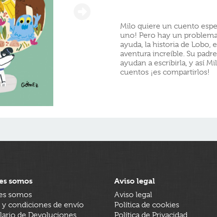
Milo quiere un cuento especi
uno! Pero hay un problem
ayuda, la historia de Lobo, 
aventura increíble. Su padr
ayudan a escribirla, y así M
cuentos ¡es compartirlos!
es somos
Aviso legal
es somos
Aviso legal
 y condiciones de envío
Política de cookies
ario de Devoluciones
Política de Privacidad