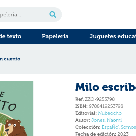
de texto
Papelería
Juguetes educa
un cuento
Milo escri
Ref.
ZZO-9253798
ISBN:
9788419253798
Editorial:
Nubeocho
Autor:
Jones, Naomi
Colección:
EspaÑol Somo
Fecha de edición:
2023