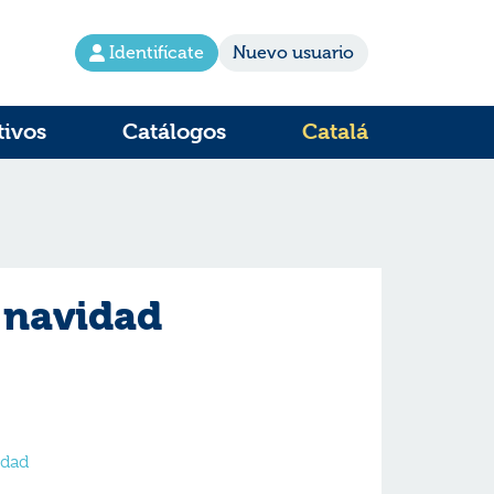
Identifícate
Nuevo usuario
tivos
Catálogos
Catalá
 navidad
idad