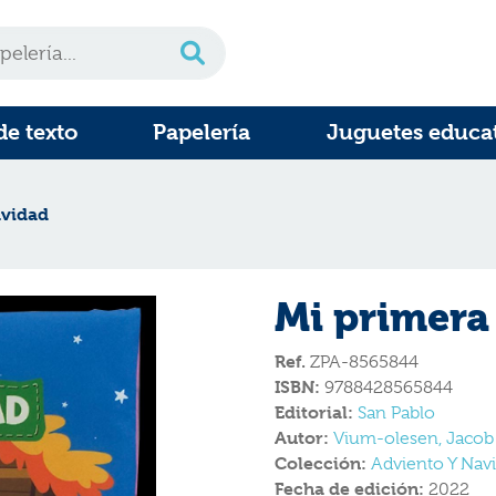
de texto
Papelería
Juguetes educa
avidad
Mi primera
Ref.
ZPA-8565844
ISBN:
9788428565844
Editorial:
San Pablo
Autor:
Vium-olesen, Jacob
Colección:
Adviento Y Nav
Fecha de edición:
2022