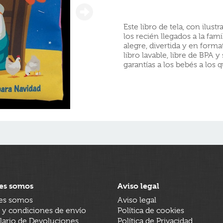
Este libro de tela, con ilust
los recién llegados a la fa
alegre, divertida y en forma
libro lavable, libre de BPA y
garantías a los bebés a los q
es somos
Aviso legal
es somos
Aviso legal
 y condiciones de envío
Política de cookies
ario de Devoluciones
Política de Privacidad