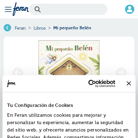
Mi pequeño Belén
Feran
Libros
Tu Configuración de Cookies
Mi pequeño belén
En Feran utilizamos cookies para mejorar y
personalizar tu experiencia, aumentar la seguridad
Ref.
ZPA-8554817
del sitio web, y ofrecerte anuncios personalizados en
ISBN:
9788428554817
Redes Sociales. Además, compartimos información