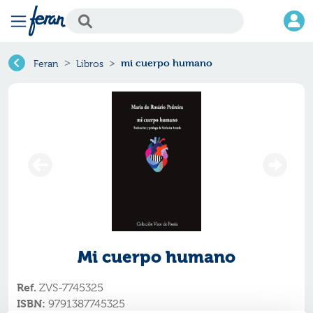
mi cuerpo humano
Feran
Libros
Mi cuerpo humano
Ref.
ZVS-7745325
ISBN:
9791387745325