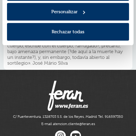
abruptas, consiguen provocar extrañeza e
incomodidad en el lector. El libro está organizado en
Personalizar
tres partes, como si fueran los movimientos de una
sonata. Cada poema se relaciona de algún modo con
una parte del cuerpo, pero no estamos ante un mero
Rechazar todas
teatro anatómico, el juego es más complejo y sutil que
eso. Maria do Rosário Pedreira no escribe solo sobre el
cuerpo, escribe con el cuerpo, ?arrugado?, precario,
bajo amenaza permanente (?de aquí a la muerte hay
un instante?), y, sin embargo, todavía abierto al
sortilegio». José Mário Silva
C/ Fuerteventura, 13
28703 S.S. de los Reyes, Madrid
Tel. 916597350
E-mail atencion.cliente@feran.es