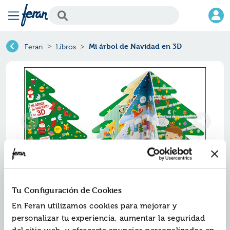
Mi árbol de Navidad en 3D
Feran
Libros
Mi árbol de navidad en 3d
Tu Configuración de Cookies
En Feran utilizamos cookies para mejorar y
Ref.
ZPA-8557559
personalizar tu experiencia, aumentar la seguridad
ISBN:
9788428557559