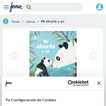
Mi abuela y yo
Feran
Libros
Mi abuela y yo
Ref.
ZZO-9974006
Tu Configuración de Cookies
ISBN:
9788419974006