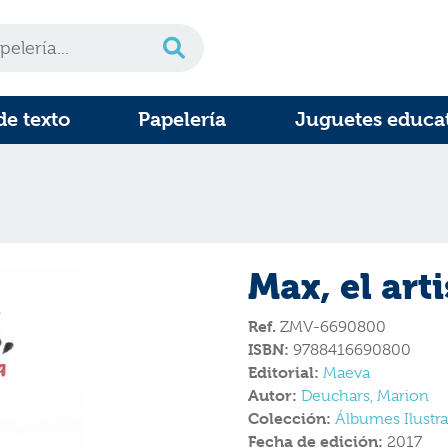
de texto
Papelería
Juguetes educa
Max, el arti
Ref.
ZMV-6690800
ISBN:
9788416690800
Editorial:
Maeva
Autor:
Deuchars, Marion
Colección:
Álbumes Ilustr
Fecha de edición:
2017