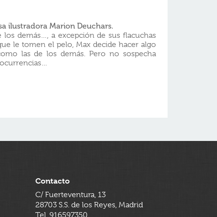
osa ilustradora Marion Deuchars.
e los demás…, a excepción de sus flacuchas
que le tomen el pelo, Max decide hacer algo
como las de los demás. Pero no sospecha
s ocurrencias…
Contacto
C/ Fuerteventura, 13
28703 S.S. de los Reyes, Madrid
Tel. 916597350