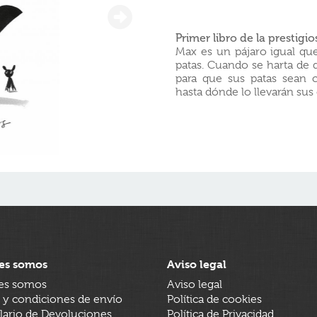
Primer libro de la prestigi
Max es un pájaro igual qu
patas. Cuando se harta de 
para que sus patas sean 
hasta dónde lo llevarán su
es somos
Aviso legal
es somos
Aviso legal
 y condiciones de envío
Política de cookies
ario de Devoluciones
Política de Privacidad