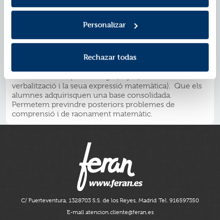
experimenten i desenvolupen la seua faceta social i
comunicativa. Que aprendre siga un desafiament.
Fomentem la curiositat del xiquet i l#anàlisi d#una
Personalizar
mateixa realitat des de diferents punts de vista. Que
siguen conscients del seu aprenentatge. Establim
estratègies de metacognició (què aprenen, com
Rechazar todas
aprenen millor, com se senten aprenent#). Que
s#avalue tot el procés. Facilitem l#avaluació de tots els
moments de l#aprenentatge (el joc, la seua
verbalització i la seua expressió matemàtica). Que els
alumnes adquirisquen una base consolidada.
Permetem previndre posteriors problemes de
comprensió i de raonament matemàtic.
C/ Fuerteventura, 13
28703 S.S. de los Reyes, Madrid
Tel. 916597350
E-mail atencion.cliente@feran.es