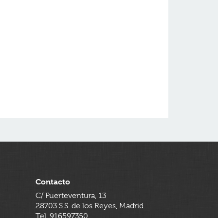
Contacto
C/ Fuerteventura, 13
28703 S.S. de los Reyes, Madrid
Tel. 916597350