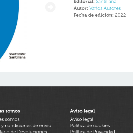
Editorial:
Santillana
Autor:
Varios Autores
Fecha de edición:
2022
es somos
Aviso legal
es somos
Aviso legal
 y condiciones de envío
Política de cookies
ario de Devoluciones
Política de Privacidad