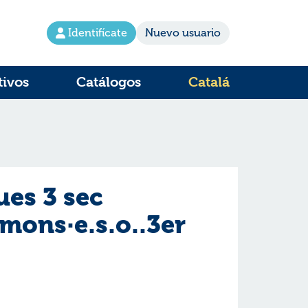
Identifícate
Nuevo usuario
tivos
Catálogos
Catalá
es 3 sec
mons·e.s.o..3er