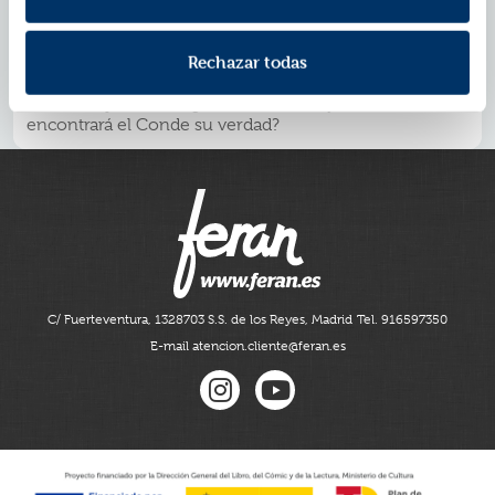
astuto y dotado de la más refinada ironía. Poco a poco,
el Conde va adentrándose en el mundo hosco en el
Rechazar todas
que le introduce ladinamente el Marqués, poblado de
seres que parecen todos portadores de la verdad de
Alexis Arayán... Pero ¿dónde, en semejante laberinto,
encontrará el Conde su verdad?
C/ Fuerteventura, 13
28703 S.S. de los Reyes, Madrid
Tel. 916597350
E-mail atencion.cliente@feran.es