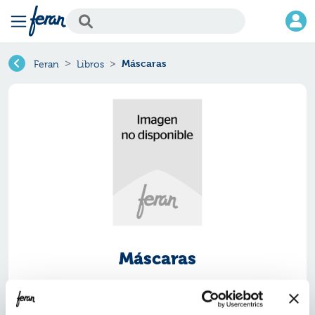
Máscaras
Feran
Libros
Máscaras
Ref.
ZBS-TM03
ISBN:
9788483835975