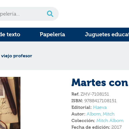
de texto
Papelería
Juguetes educa
 viejo profesor
Martes con 
Ref.
ZMV-7108151
ISBN:
9788417108151
Editorial:
Maeva
Autor:
Albom, Mitch
Colección:
Mitch Albom
Fecha de edición:
2017