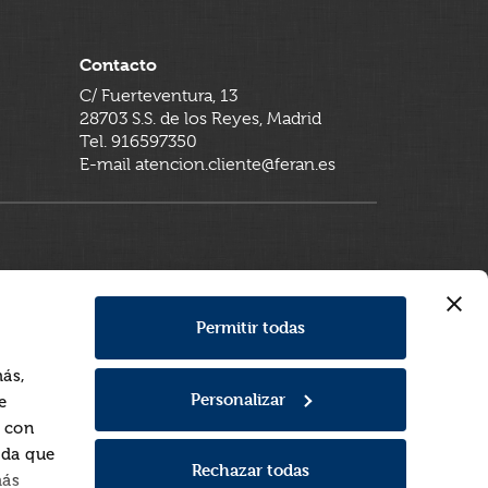
Contacto
C/ Fuerteventura, 13
28703 S.S. de los Reyes, Madrid
Tel. 916597350
E-mail atencion.cliente@feran.es
Permitir todas
más,
Personalizar
e
a con
rda que
Rechazar todas
más