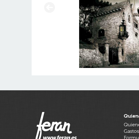
Quien
Quien
Gastos
Formul