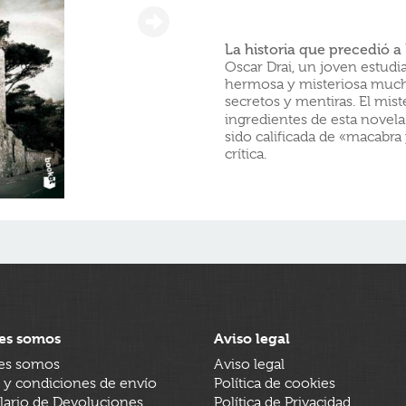
La historia que precedió a
Oscar Drai, un joven estud
hermosa y misteriosa much
secretos y mentiras. El mist
ingredientes de esta novela
sido calificada de «macabra 
crítica.
es somos
Aviso legal
es somos
Aviso legal
 y condiciones de envío
Política de cookies
ario de Devoluciones
Política de Privacidad