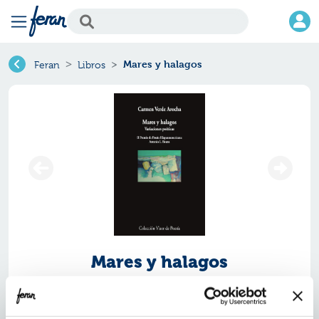
Mares y halagos
Feran
Libros
Mares y halagos
Ref.
ZVS-7745318
ISBN:
9791387745318