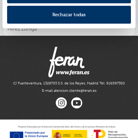
extraordinaria que hace que sus poemas estén vivos, y
eso es quizás lo más difícil de un poema: que al ser
Rechazar todas
leído tenga entidad de vida y que esa palabra suene
única, significativa, como por primera vez». Ernesto
Pérez Zúñiga
C/ Fuerteventura, 13
28703 S.S. de los Reyes, Madrid
Tel. 916597350
E-mail atencion.cliente@feran.es