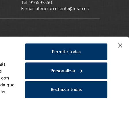
Tel. 916597350
E-mail atencion.cliente@feran.es
Permitir todas
más,
Personalizar
e
a con
rda que
Rechazar todas
más