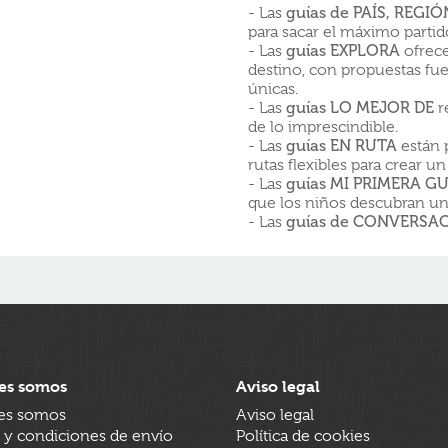
- Las
guías de PAÍS, REGI
para sacar el máximo partido
- Las
guías EXPLORA
ofrece
destino, con propuestas fue
únicas.
- Las
guías LO MEJOR DE
r
de lo imprescindible.
- Las
guías EN RUTA
están p
rutas flexibles para crear un
- Las
guías MI PRIMERA GU
que los niños descubran un
- Las
guías de CONVERSA
es somos
Aviso legal
es somos
Aviso legal
 y condiciones de envío
Política de cookies