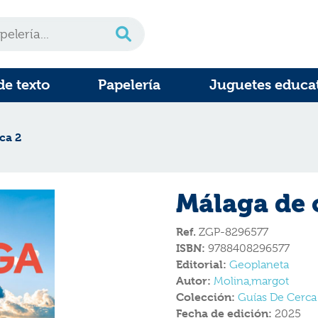
de texto
Papelería
Juguetes educa
ca 2
Málaga de 
Ref.
ZGP-8296577
ISBN:
9788408296577
Editorial:
Geoplaneta
Autor:
Molina,margot
Colección:
Guías De Cerca
Fecha de edición:
2025