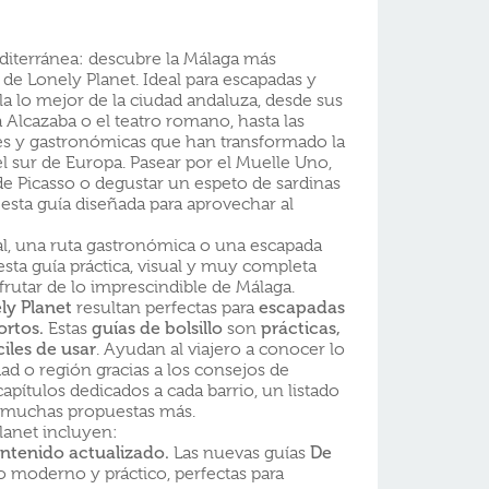
mediterránea: descubre la Málaga más
 de Lonely Planet. Ideal para escapadas y
ela lo mejor de la ciudad andaluza, desde sus
 Alcazaba o el teatro romano, hasta las
es y gastronómicas que han transformado la
l sur de Europa. Pasear por el Muelle Uno,
de Picasso o degustar un espeto de sardinas
 esta guía diseñada para aprovechar al
al, una ruta gastronómica o una escapada
esta guía práctica, visual y muy completa
sfrutar de lo imprescindible de Málaga.
ly Planet
resultan perfectas para
escapadas
ortos.
Estas
guías de bolsillo
son
prácticas,
ciles de usar
. Ayudan al viajero a conocer lo
ad o región gracias a los consejos de
apítulos dedicados a cada barrio, un listado
 y muchas propuestas más.
lanet incluyen:
ntenido actualizado.
Las nuevas guías
De
 moderno y práctico, perfectas para